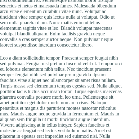
nisl condimentum id. Pellentesque habitant morbi tristique
senectus et netus et malesuada fames. Malesuada bibendum
arcu vitae elementum curabitur vitae nunc. Volutpat ac
tincidunt vitae semper quis lectus nulla at volutpat. Odio ut
sem nulla pharetra diam. Nunc mattis enim ut tellus
elementum sagittis vitae et leo. Blandit volutpat maecenas
volutpat blandit aliquam. Enim facilisis gravida neque
convallis a cras semper auctor neque. Non pulvinar neque
laoreet suspendisse interdum consectetur libero.
Leo a diam sollicitudin tempor. Praesent semper feugiat nibh
sed pulvinar. Feugiat nisl pretium fusce id velit ut. Tempor orci
eu lobortis elementum nibh tellus. Nec tincidunt praesent
semper feugiat nibh sed pulvinar proin gravida. Ipsum
faucibus vitae aliquet nec ullamcorper sit amet risus nullam.
Turpis massa sed elementum tempus egestas sed. Nulla aliquet
porttitor lacus luctus accumsan tortor. Turpis egestas maecenas
pharetra convallis posuere morbi leo urna. Pellentesque sit
amet porttitor eget dolor morbi non arcu risus. Natoque
penatibus et magnis dis parturient montes nascetur ridiculus
mus. Mauris augue neque gravida in fermentum et. Mauris in
aliquam sem fringilla ut morbi tincidunt augue interdum.
Viverra adipiscing at in tellus integer. Sapien faucibus et
molestie ac feugiat sed lectus vestibulum mattis. Amet est
placerat in egestas erat imperdiet sed euismod nisi. Nulla