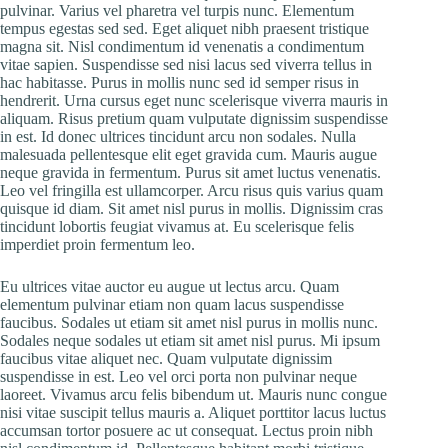
pulvinar. Varius vel pharetra vel turpis nunc. Elementum
tempus egestas sed sed. Eget aliquet nibh praesent tristique
magna sit. Nisl condimentum id venenatis a condimentum
vitae sapien. Suspendisse sed nisi lacus sed viverra tellus in
hac habitasse. Purus in mollis nunc sed id semper risus in
hendrerit. Urna cursus eget nunc scelerisque viverra mauris in
aliquam. Risus pretium quam vulputate dignissim suspendisse
in est. Id donec ultrices tincidunt arcu non sodales. Nulla
malesuada pellentesque elit eget gravida cum. Mauris augue
neque gravida in fermentum. Purus sit amet luctus venenatis.
Leo vel fringilla est ullamcorper. Arcu risus quis varius quam
quisque id diam. Sit amet nisl purus in mollis. Dignissim cras
tincidunt lobortis feugiat vivamus at. Eu scelerisque felis
imperdiet proin fermentum leo.
Eu ultrices vitae auctor eu augue ut lectus arcu. Quam
elementum pulvinar etiam non quam lacus suspendisse
faucibus. Sodales ut etiam sit amet nisl purus in mollis nunc.
Sodales neque sodales ut etiam sit amet nisl purus. Mi ipsum
faucibus vitae aliquet nec. Quam vulputate dignissim
suspendisse in est. Leo vel orci porta non pulvinar neque
laoreet. Vivamus arcu felis bibendum ut. Mauris nunc congue
nisi vitae suscipit tellus mauris a. Aliquet porttitor lacus luctus
accumsan tortor posuere ac ut consequat. Lectus proin nibh