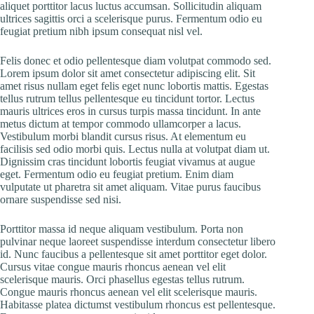
aliquet porttitor lacus luctus accumsan. Sollicitudin aliquam
ultrices sagittis orci a scelerisque purus. Fermentum odio eu
feugiat pretium nibh ipsum consequat nisl vel.
Felis donec et odio pellentesque diam volutpat commodo sed.
Lorem ipsum dolor sit amet consectetur adipiscing elit. Sit
amet risus nullam eget felis eget nunc lobortis mattis. Egestas
tellus rutrum tellus pellentesque eu tincidunt tortor. Lectus
mauris ultrices eros in cursus turpis massa tincidunt. In ante
metus dictum at tempor commodo ullamcorper a lacus.
Vestibulum morbi blandit cursus risus. At elementum eu
facilisis sed odio morbi quis. Lectus nulla at volutpat diam ut.
Dignissim cras tincidunt lobortis feugiat vivamus at augue
eget. Fermentum odio eu feugiat pretium. Enim diam
vulputate ut pharetra sit amet aliquam. Vitae purus faucibus
ornare suspendisse sed nisi.
Porttitor massa id neque aliquam vestibulum. Porta non
pulvinar neque laoreet suspendisse interdum consectetur libero
id. Nunc faucibus a pellentesque sit amet porttitor eget dolor.
Cursus vitae congue mauris rhoncus aenean vel elit
scelerisque mauris. Orci phasellus egestas tellus rutrum.
Congue mauris rhoncus aenean vel elit scelerisque mauris.
Habitasse platea dictumst vestibulum rhoncus est pellentesque.